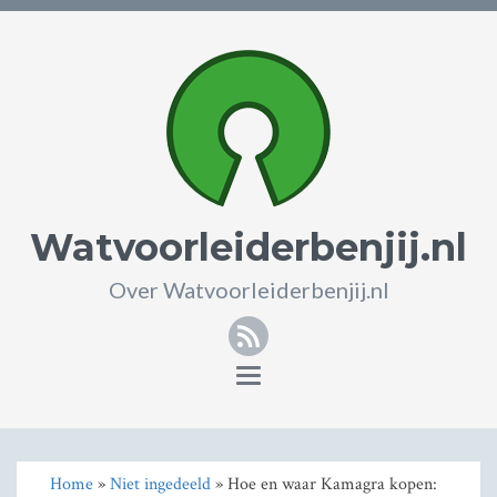
Watvoorleiderbenjij.nl
Over Watvoorleiderbenjij.nl
RSS
Toggle
navigation
Home
»
Niet ingedeeld
» Hoe en waar Kamagra kopen: