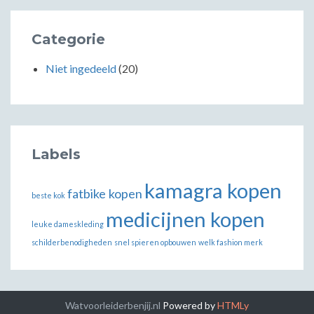
Categorie
Niet ingedeeld
(20)
Labels
kamagra kopen
fatbike kopen
beste kok
medicijnen kopen
leuke dameskleding
schilderbenodigheden
snel spieren opbouwen
welk fashion merk
Watvoorleiderbenjij.nl
Powered by
HTMLy